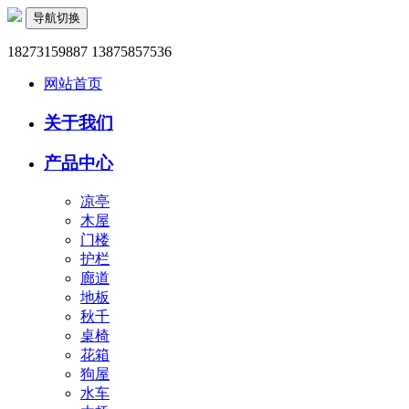
导航切换
18273159887 13875857536
网站首页
关于我们
产品中心
凉亭
木屋
门楼
护栏
廊道
地板
秋千
桌椅
花箱
狗屋
水车