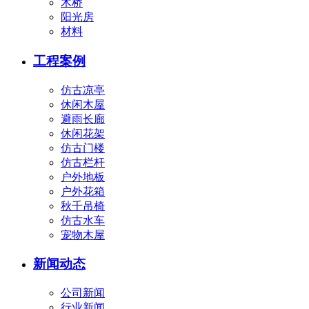
木桥
阳光房
材料
工程案例
仿古凉亭
休闲木屋
避雨长廊
休闲花架
仿古门楼
仿古栏杆
户外地板
户外花箱
秋千吊椅
仿古水车
宠物木屋
新闻动态
公司新闻
行业新闻