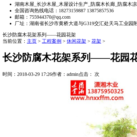
湖南木屋_长沙木屋_木屋设计生产_防腐木长廊_防腐木凉
全国咨询热线电话：18273159887 13875857536
邮箱：755944370@qq.com
厂址：湖南省长沙市黄桥大道与G319交汇处天马工业园
长沙防腐木花架系列——花园花架
当前位置：
主页
>
工程案例
>
休闲花架
>
花架
>
长沙防腐木花架系列——花园
时间：
2018-03-29 17:26
作者：
admin
点击：
次