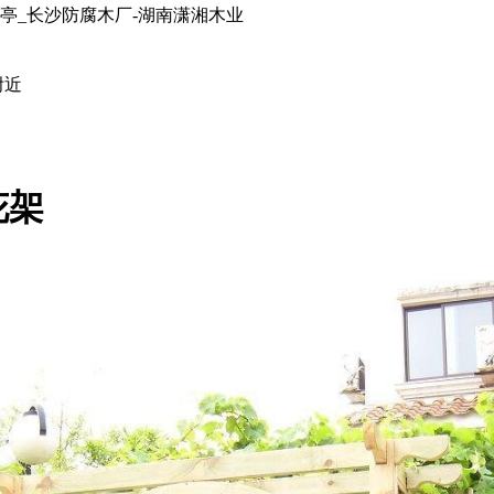
亭_长沙防腐木厂-湖南潇湘木业
附近
花架