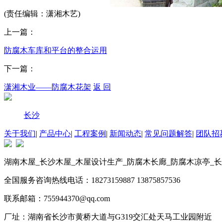
(责任编辑：潇湘木艺)
上一篇：
防腐木车库和平台的整合运用
下一篇：
潇湘木业——防腐木花架
返 回
长沙
关于我们
|
产品中心
|
工程案例
|
新闻动态
|
常见问题解答
|
团队招
湖南木屋_长沙木屋_木屋设计生产_防腐木长廊_防腐木凉亭_
全国服务咨询热线电话：18273159887 13875857536
联系邮箱：755944370@qq.com
厂址：湖南省长沙市黄桥大道与G319交汇处天马工业园附近