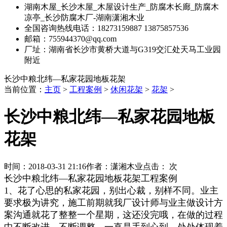
湖南木屋_长沙木屋_木屋设计生产_防腐木长廊_防腐木
凉亭_长沙防腐木厂-湖南潇湘木业
全国咨询热线电话：18273159887 13875857536
邮箱：755944370@qq.com
厂址：湖南省长沙市黄桥大道与G319交汇处天马工业园
附近
长沙中粮北纬—私家花园地板花架
当前位置：
主页
>
工程案例
>
休闲花架
>
花架
>
长沙中粮北纬—私家花园地板
花架
时间：
2018-03-31 21:16
作者：
潇湘木业
点击：
次
长沙中粮北纬—私家花园地板花架工程案例
1、花了心思的私家花园，别出心裁，别样不同。业主
要求极为讲究，施工前期就我厂设计师与业主做设计方
案沟通就花了整整一个星期，这还没完哦，在做的过程
中不断改进，不断调整，一直是手到心到，处处体现着