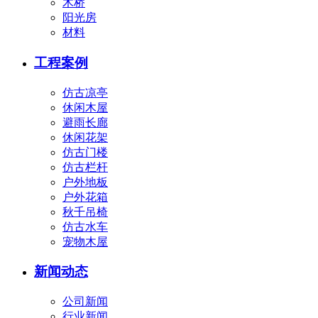
木桥
阳光房
材料
工程案例
仿古凉亭
休闲木屋
避雨长廊
休闲花架
仿古门楼
仿古栏杆
户外地板
户外花箱
秋千吊椅
仿古水车
宠物木屋
新闻动态
公司新闻
行业新闻