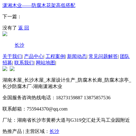
潇湘木业——防腐木花架高低搭配
下一篇：
没有了
返 回
长沙
关于我们
|
产品中心
|
工程案例
|
新闻动态
|
常见问题解答
|
团队
招募
|
联系我们
|
网站地图
|
湖南木屋_长沙木屋_木屋设计生产_防腐木长廊_防腐木凉亭_
长沙防腐木厂-湖南潇湘木业
全国服务咨询热线电话：18273159887 13875857536
联系邮箱：755944370@qq.com
厂址：湖南省长沙市黄桥大道与G319交汇处天马工业园附近
热推产品 | 主营区域：
长沙