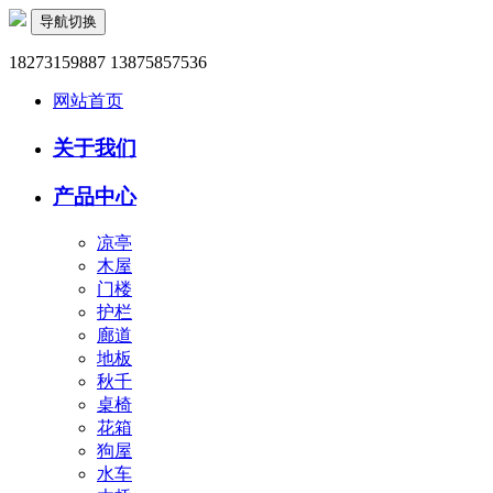
导航切换
18273159887 13875857536
网站首页
关于我们
产品中心
凉亭
木屋
门楼
护栏
廊道
地板
秋千
桌椅
花箱
狗屋
水车