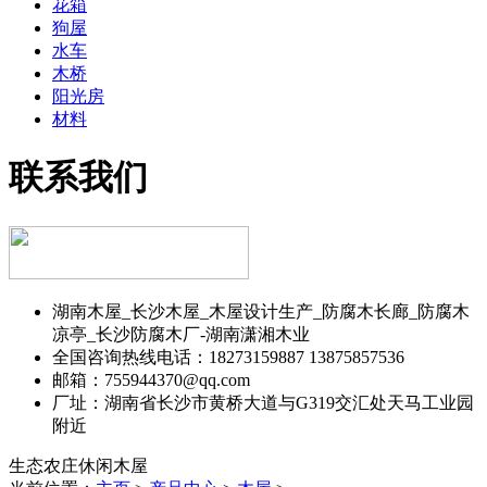
花箱
狗屋
水车
木桥
阳光房
材料
联系我们
湖南木屋_长沙木屋_木屋设计生产_防腐木长廊_防腐木
凉亭_长沙防腐木厂-湖南潇湘木业
全国咨询热线电话：18273159887 13875857536
邮箱：755944370@qq.com
厂址：湖南省长沙市黄桥大道与G319交汇处天马工业园
附近
生态农庄休闲木屋