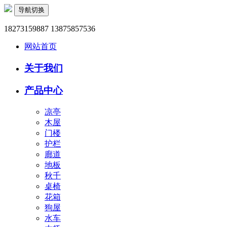
导航切换
18273159887 13875857536
网站首页
关于我们
产品中心
凉亭
木屋
门楼
护栏
廊道
地板
秋千
桌椅
花箱
狗屋
水车