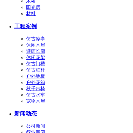
木桥
阳光房
材料
工程案例
仿古凉亭
休闲木屋
避雨长廊
休闲花架
仿古门楼
仿古栏杆
户外地板
户外花箱
秋千吊椅
仿古水车
宠物木屋
新闻动态
公司新闻
行业新闻