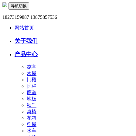
导航切换
18273159887 13875857536
网站首页
关于我们
产品中心
凉亭
木屋
门楼
护栏
廊道
地板
秋千
桌椅
花箱
狗屋
水车