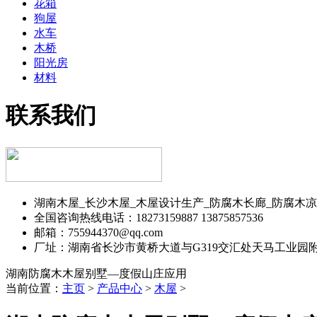
花箱
狗屋
水车
木桥
阳光房
材料
联系我们
湖南木屋_长沙木屋_木屋设计生产_防腐木长廊_防腐木凉
全国咨询热线电话：18273159887 13875857536
邮箱：755944370@qq.com
厂址：湖南省长沙市黄桥大道与G319交汇处天马工业园
湖南防腐木木屋别墅—度假山庄应用
当前位置：
主页
>
产品中心
>
木屋
>