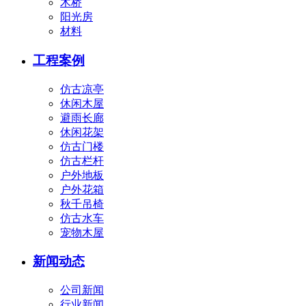
木桥
阳光房
材料
工程案例
仿古凉亭
休闲木屋
避雨长廊
休闲花架
仿古门楼
仿古栏杆
户外地板
户外花箱
秋千吊椅
仿古水车
宠物木屋
新闻动态
公司新闻
行业新闻