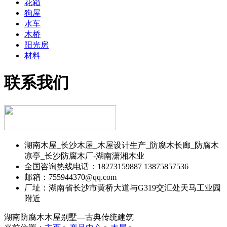
花箱
狗屋
水车
木桥
阳光房
材料
联系我们
湖南木屋_长沙木屋_木屋设计生产_防腐木长廊_防腐木
凉亭_长沙防腐木厂-湖南潇湘木业
全国咨询热线电话：18273159887 13875857536
邮箱：755944370@qq.com
厂址：湖南省长沙市黄桥大道与G319交汇处天马工业园
附近
湖南防腐木木屋别墅—古典传统建筑