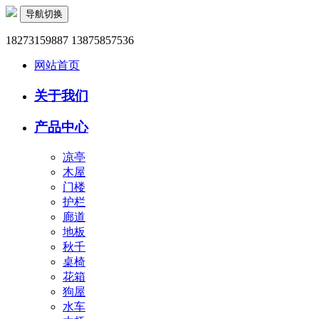
导航切换
18273159887 13875857536
网站首页
关于我们
产品中心
凉亭
木屋
门楼
护栏
廊道
地板
秋千
桌椅
花箱
狗屋
水车