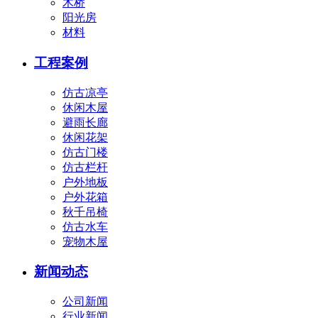
木桥
阳光房
材料
工程案例
仿古凉亭
休闲木屋
避雨长廊
休闲花架
仿古门楼
仿古栏杆
户外地板
户外花箱
秋千吊椅
仿古水车
宠物木屋
新闻动态
公司新闻
行业新闻