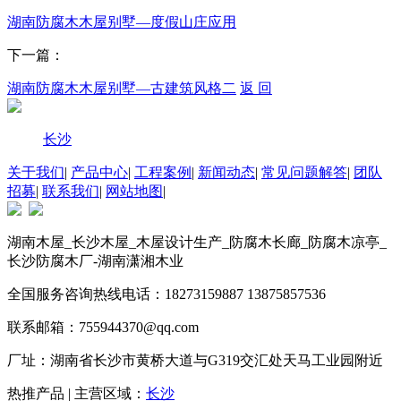
湖南防腐木木屋别墅—度假山庄应用
下一篇：
湖南防腐木木屋别墅—古建筑风格二
返 回
长沙
关于我们
|
产品中心
|
工程案例
|
新闻动态
|
常见问题解答
|
团队
招募
|
联系我们
|
网站地图
|
湖南木屋_长沙木屋_木屋设计生产_防腐木长廊_防腐木凉亭_
长沙防腐木厂-湖南潇湘木业
全国服务咨询热线电话：18273159887 13875857536
联系邮箱：755944370@qq.com
厂址：湖南省长沙市黄桥大道与G319交汇处天马工业园附近
热推产品 | 主营区域：
长沙